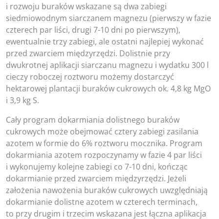
i rozwoju buraków wskazane są dwa zabiegi
siedmiowodnym siarczanem magnezu (pierwszy w fazie
czterech par liści, drugi 7-10 dni po pierwszym),
ewentualnie trzy zabiegi, ale ostatni najlepiej wykonać
przed zwarciem międzyrzędzi. Dolistnie przy
dwukrotnej aplikacji siarczanu magnezu i wydatku 300 l
cieczy roboczej roztworu możemy dostarczyć
hektarowej plantacji buraków cukrowych ok. 4,8 kg MgO
i 3,9 kg S.
Cały program dokarmiania dolistnego buraków
cukrowych może obejmować cztery zabiegi zasilania
azotem w formie do 6% roztworu mocznika. Program
dokarmiania azotem rozpoczynamy w fazie 4 par liści
i wykonujemy kolejne zabiegi co 7-10 dni, kończąc
dokarmianie przed zwarciem międzyrzędzi. Jeżeli
założenia nawożenia buraków cukrowych uwzględniają
dokarmianie dolistne azotem w czterech terminach,
to przy drugim i trzecim wskazana jest łączna aplikacja