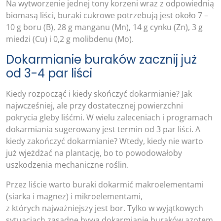
Na wytworzenie jednej tony korzeni wraz z odpowiednią
biomasą liści, buraki cukrowe potrzebują jest około 7 –
10 g boru (B), 28 g manganu (Mn), 14 g cynku (Zn), 3 g
miedzi (Cu) i 0,2 g molibdenu (Mo).
Dokarmianie buraków zacznij już
od 3-4 par liści
Kiedy rozpocząć i kiedy skończyć dokarmianie? Jak
najwcześniej, ale przy dostatecznej powierzchni
pokrycia gleby liśćmi. W wielu zaleceniach i programach
dokarmiania sugerowany jest termin od 3 par liści. A
kiedy zakończyć dokarmianie? Wtedy, kiedy nie warto
już wjeżdżać na plantację, bo to powodowałoby
uszkodzenia mechaniczne roślin.
Przez liście warto buraki dokarmić makroelementami
(siarka i magnez) i mikroelementami,
z których najważniejszy jest bor. Tylko w wyjątkowych
sytuacjach zasadne bywa dokarmianie buraków azotem,