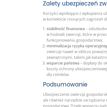
Zalety ubezpieczeń zw
Korzyści wynikające z wykupienia u
w kontekście rosnących zagrożeń dl
stabilność finansowa
– odszkodo
w hodowli zwierząt, które w prz
funkcjonowaniu gospodarstwa;
minimalizacja ryzyka operacyjne
zwierząt nawet w obliczu poważn
zewnętrznymi, takimi jak katastro
wsparcie państwa
– dopłaty do sk
koszty ochrony ubezpieczeniowej 
dla rolników.
Podsumowanie
Ubezpieczenie zwierząt gospodarsk
ale również narzędzie zarządzania 
gospodarstwa. Dzięki wsparciu pańs