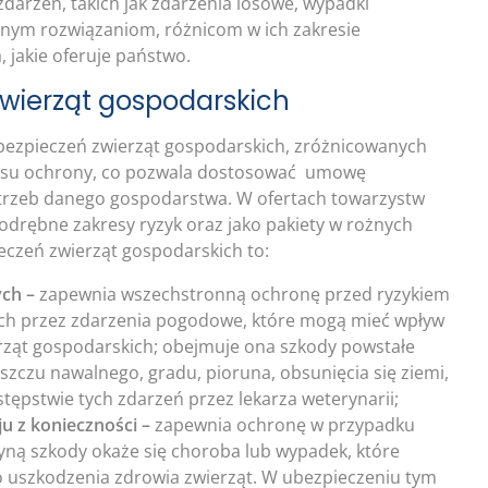
darzeń, takich jak zdarzenia losowe, wypadki
pnym rozwiązaniom, różnicom w ich zakresie
 jakie oferuje państwo.
wierząt gospodarskich
ubezpieczeń zwierząt gospodarskich, zróżnicowanych
esu ochrony, co pozwala dostosować umowę
otrzeb danego gospodarstwa. W ofertach towarzystw
odrębne zakresy ryzyk oraz jako pakiety w rożnych
eczeń zwierząt gospodarskich to:
ych –
zapewnia wszechstronną ochronę przed ryzykiem
h przez zdarzenia pogodowe, które mogą mieć wpływ
rząt gospodarskich; obejmuje ona szkody powstałe
szczu nawalnego, gradu, pioruna, obsunięcia się ziemi,
tępstwie tych zdarzeń przez lekarza weterynarii;
ju z konieczności
–
zapewnia ochronę w przypadku
zyną szkody okaże się choroba lub wypadek, które
o uszkodzenia zdrowia zwierząt. W ubezpieczeniu tym