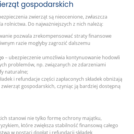
ierząt gospodarskich
bezpieczenia zwierząt są nieocenione, zwłaszcza
a rolnictwa. Do najważniejszych z nich należą:
wanie pozwala zrekompensować straty finansowe
eciwnym razie mogłyby zagrozić dalszemu
go
– ubezpieczenie umożliwia kontynuowanie hodowli
ych problemów, np. związanych ze zdarzeniami
fy naturalne;
ładek i refundacje części zapłaconych składek obniżają
zwierząt gospodarskich, czyniąc ją bardziej dostępną
ich stanowi nie tylko formę ochrony majątku,
ryzykiem, które zwiększa stabilność finansową całego
twa w postaci dopłat i refundacji składek