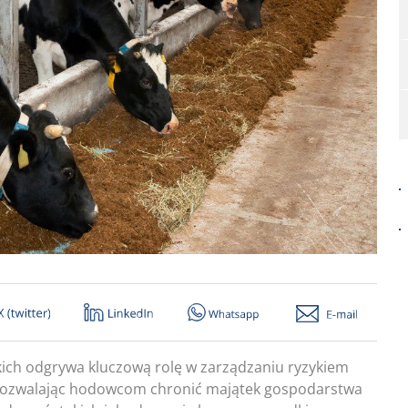
ich odgrywa kluczową rolę w zarządzaniu ryzykiem
pozwalając hodowcom chronić majątek gospodarstwa