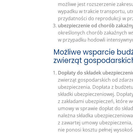
możliwe jest rozszerzenie zakresu
wypadku w trakcie transportu, ut
przydatności do reprodukcji w p
ubezpieczenie od chorób zakaźn
określonych chorób zakaźnych wś
w przypadku hodowli intensywny
Możliwe wsparcie bud
zwierząt gospodarskic
Dopłaty do składek ubezpieczen
zwierząt gospodarskich od zdarz
ubezpieczenia. Dopłata z budżet
składki ubezpieczeniowej. Dopłat
z zakładami ubezpieczeń, które w
umowy w sprawie dopłat do składe
należna składka ubezpieczeniowa 
z zawartej umowy ubezpieczenia, j
nie ponosi kosztu pełnej wysokości