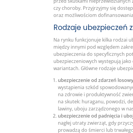
przed skutkami nieprzewidzianych z
czy choroby. Przyjrzyjmy się dostę
oraz możliwościom dofinansowania,
Rodzaje ubezpieczeń z
Na rynku funkcjonuje kilka rodzai 
między innymi pod względem zakr
ubezpieczenia do specyficznych p
ubezpieczeniowych występują jako 
wariantach. Główne rodzaje ubezpi
ubezpieczenie od zdarzeń losow
wystąpienia szkód spowodowanyc
na zdrowie i produktywność zwie
na skutek: huraganu, powodzi, de
lawiny, uboju zarządzonego w nas
ubezpieczenie od padnięcia i ubo
nagłej utraty zwierząt, gdy przyc
prowadzą do śmierci lub trwałeg