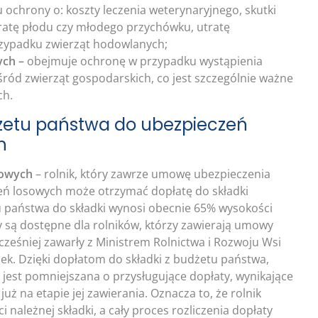
 ochrony o: koszty leczenia weterynaryjnego, skutki
ratę płodu czy młodego przychówku, utratę
rzypadku zwierząt hodowlanych;
ych
–
obejmuje ochronę w przypadku wystąpienia
ród zwierząt gospodarskich, co jest szczególnie ważne
ch.
żetu państwa do ubezpieczeń
h
iowych
– rolnik, który zawrze umowę ubezpieczenia
eń losowych może otrzymać dopłatę do składki
u państwa do składki wynosi obecnie 65% wysokości
y są dostępne dla rolników, którzy zawierają umowy
cześniej zawarły z Ministrem Rolnictwa i Rozwoju Wsi
k. Dzięki dopłatom do składki z budżetu państwa,
jest pomniejszana o przysługujące dopłaty, wynikające
uż na etapie jej zawierania. Oznacza to, że rolnik
 należnej składki, a cały proces rozliczenia dopłaty