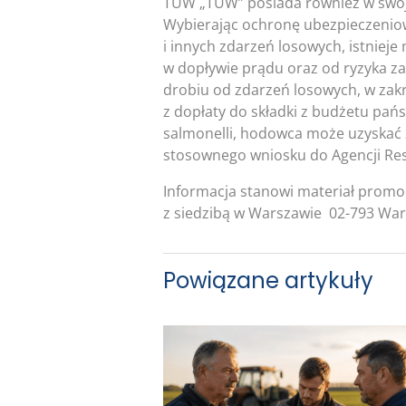
TUW „TUW” posiada również w swoj
Wybierając ochronę ubezpieczeniow
i innych zdarzeń losowych, istnieje
w dopływie prądu oraz od ryzyka za
drobiu od zdarzeń losowych, w zakr
z dopłaty do składki z budżetu pań
salmonelli, hodowca może uzyskać z
stosownego wniosku do Agencji Rest
Informacja stanowi materiał prom
z siedzibą w Warszawie 02-793 War
Powiązane artykuły