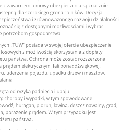
ne z zawarciem umowy ubezpieczenia są znacznie
dostępną dla szerokiego grona rolników. Decyzja
bezpieczeństwa i zrównoważonego rozwoju działalności
apoznać się z dostępnymi możliwościami i wybrać
ące potrzebom gospodarstwa.
ch „TUW” posiada w swojej ofercie ubezpieczenie
losowych z możliwością skorzystania z dopłaty
żetu państwa. Ochrona może zostać rozszerzona
nia prądem elektrycznym, fali ponaddźwiękowej,
tru, uderzenia pojazdu, upadku drzew i masztów,
lania.
ęta od ryzyka padnięcia i uboju
 są: choroby i wypadki, w tym spowodowane
powódź, huragan, piorun, lawina, deszcz nawalny, grad,
ozja, porażenie prądem. W tym przypadku jest
udżetu państwa.