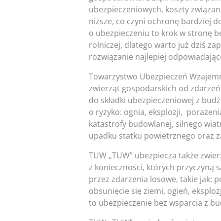
ubezpieczeniowych, koszty związa
niższe, co czyni ochronę bardziej 
o ubezpieczeniu to krok w stronę 
rolniczej, dlatego warto już dziś z
rozwiązanie najlepiej odpowiadaj
Towarzystwo Ubezpieczeń Wzajemny
zwierząt gospodarskich od zdarzeń 
do składki ubezpieczeniowej z bud
o ryzyko: ognia, eksplozji, poraże
katastrofy budowlanej, silnego wia
upadku statku powietrznego oraz za
TUW „TUW” ubezpiecza także zwierz
z konieczności, których przyczyną
przez zdarzenia losowe, takie jak: 
obsunięcie się ziemi, ogień, ekspl
to ubezpieczenie bez wsparcia z b