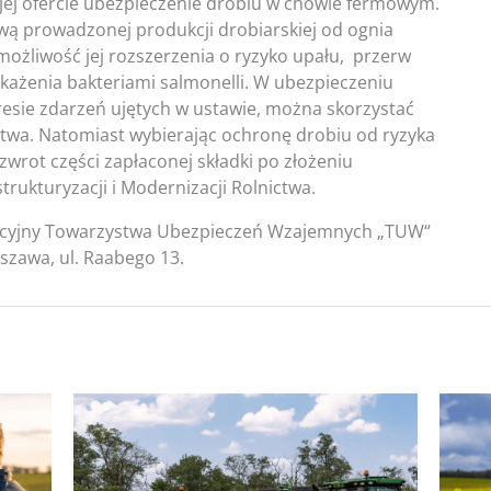
ej ofercie ubezpieczenie drobiu w chowie fermowym.
ą prowadzonej produkcji drobiarskiej od ognia
 możliwość jej rozszerzenia o ryzyko upału, przerw
każenia bakteriami salmonelli. W ubezpieczeniu
esie zdarzeń ujętych w ustawie, można skorzystać
stwa. Natomiast wybierając ochronę drobiu od ryzyka
wrot części zapłaconej składki po złożeniu
rukturyzacji i Modernizacji Rolnictwa.
ocyjny Towarzystwa Ubezpieczeń Wzajemnych „TUW“
szawa, ul. Raabego 13.