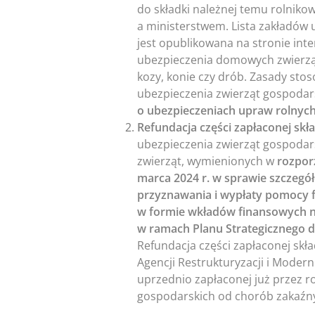
do składki należnej temu rolnik
a ministerstwem. Lista zakładów 
jest opublikowana na stronie int
ubezpieczenia domowych zwierząt
kozy, konie czy drób. Zasady sto
ubezpieczenia zwierząt gospodar
o ubezpieczeniach upraw rolnych
Refundacja części zapłaconej skła
ubezpieczenia zwierząt gospodars
zwierząt, wymienionych w
rozpor
marca 2024 r. w sprawie szczeg
przyznawania i wypłaty pomocy 
w formie wkładów finansowych n
w ramach Planu Strategicznego dl
Refundacja części zapłaconej skł
Agencji Restrukturyzacji i Modern
uprzednio zapłaconej już przez ro
gospodarskich od chorób zakaźn