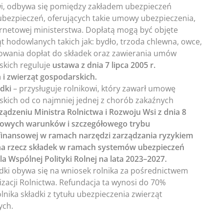
owi, odbywa się pomiędzy zakładem ubezpieczeń
ubezpieczeń, oferujących takie umowy ubezpieczenia,
ernetowej ministerstwa. Dopłatą mogą być objęte
 hodowlanych takich jak: bydło, trzoda chlewna, owce,
sowania dopłat do składek oraz zawierania umów
skich reguluje
ustawa z dnia 7 lipca 2005 r.
 i zwierząt gospodarskich.
dki
– przysługuje rolnikowi, który zawarł umowę
kich od co najmniej jednej z chorób zakaźnych
ządzeniu Ministra Rolnictwa i Rozwoju Wsi z dnia 8
ółowych warunków i szczegółowego trybu
finansowej w ramach narzędzi zarządzania ryzykiem
a rzecz składek w ramach systemów ubezpieczeń
a Wspólnej Polityki Rolnej na lata 2023–2027.
adki obywa się na wniosek rolnika za pośrednictwem
izacji Rolnictwa. Refundacja ta wynosi do 70%
lnika składki z tytułu ubezpieczenia zwierząt
ych.