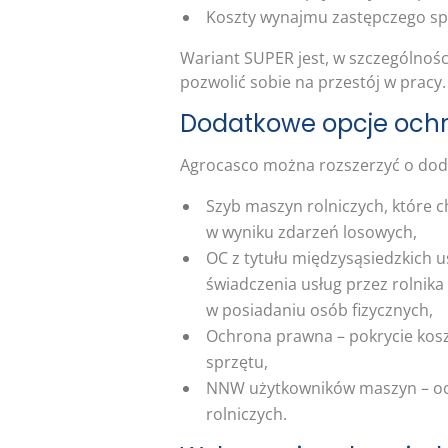
Koszty wynajmu zastępczego spr
Wariant SUPER jest, w szczególno
pozwolić sobie na przestój w pracy.
Dodatkowe opcje och
Agrocasco można rozszerzyć o dod
Szyb maszyn rolniczych, które 
w wyniku zdarzeń losowych,
OC z tytułu międzysąsiedzkich
świadczenia usług przez rolnik
w posiadaniu osób fizycznych,
Ochrona prawna – pokrycie ko
sprzętu,
NNW użytkowników maszyn – oc
rolniczych.