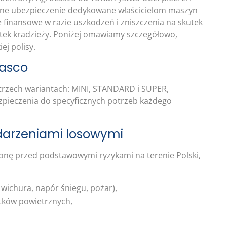
zne ubezpieczenie dedykowane właścicielom maszyn
e finansowe w razie uszkodzeń i zniszczenia na skutek
utek kradzieży. Poniżej omawiamy szczegółowo,
ej polisy.
casco
trzech wariantach: MINI, STANDARD i SUPER,
pieczenia do specyficznych potrzeb każdego
zdarzeniami losowymi
onę przed podstawowymi ryzykami na terenie Polski,
 wichura, napór śniegu, pożar),
tków powietrznych,