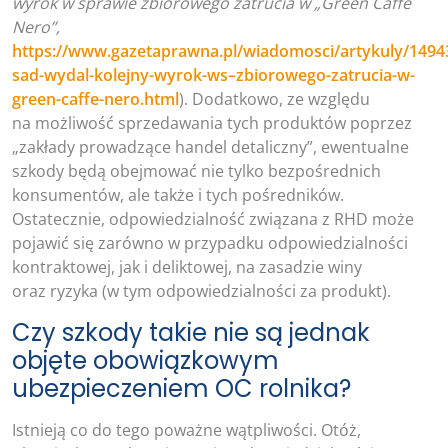
wyrok w sprawie zbiorowego zatrucia w „Green Caffe
Nero”,
https://www.gazetaprawna.pl/wiadomosci/artykuly/1494
sad-wydal-kolejny-wyrok-ws–zbiorowego-zatrucia-w-
green-caffe-nero.html
). Dodatkowo, ze względu
na możliwość sprzedawania tych produktów poprzez
„zakłady prowadzące handel detaliczny”, ewentualne
szkody będą obejmować nie tylko bezpośrednich
konsumentów, ale także i tych pośredników.
Ostatecznie, odpowiedzialność związana z RHD może
pojawić się zarówno w przypadku odpowiedzialności
kontraktowej, jak i deliktowej, na zasadzie winy
oraz ryzyka (w tym odpowiedzialności za produkt).
Czy szkody takie nie są jednak
objęte obowiązkowym
ubezpieczeniem OC rolnika?
Istnieją co do tego poważne wątpliwości. Otóż,