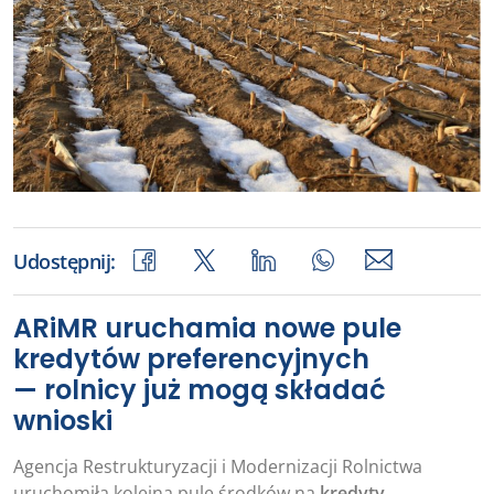
Udostępnij:
ARiMR uruchamia nowe pule
kredytów preferencyjnych
— rolnicy już mogą składać
wnioski
Agencja Restrukturyzacji i Modernizacji Rolnictwa
uruchomiła kolejną pulę środków na
kredyty