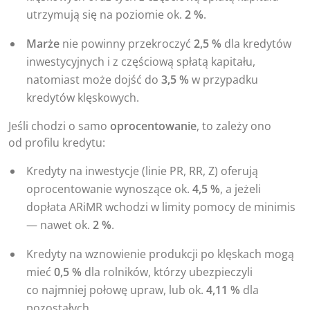
utrzymują się na poziomie ok.
2 %
.
Marże
nie powinny przekroczyć
2,5 %
dla kredytów
inwestycyjnych i z częściową spłatą kapitału,
natomiast może dojść do
3,5 %
w przypadku
kredytów klęskowych.
Jeśli chodzi o samo
oprocentowanie
, to zależy ono
od profilu kredytu:
Kredyty na inwestycje (linie PR, RR, Z) oferują
oprocentowanie wynoszące ok.
4,5 %
, a jeżeli
dopłata ARiMR wchodzi w limity pomocy de minimis
— nawet ok.
2 %
.
Kredyty na wznowienie produkcji po klęskach mogą
mieć
0,5 %
dla rolników, którzy ubezpieczyli
co najmniej połowę upraw, lub ok.
4,11 %
dla
pozostałych.