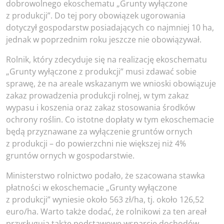
dobrowolnego ekoschematu „Grunty wyłączone
z produkcji”. Do tej pory obowiązek ugorowania
dotyczył gospodarstw posiadających co najmniej 10 ha,
jednak w poprzednim roku jeszcze nie obowiązywał.
Rolnik, który zdecyduje się na realizację ekoschematu
„Grunty wyłączone z produkcji” musi zdawać sobie
sprawę, że na areale wskazanym we wnioski obowiązuje
zakaz prowadzenia produkcji rolnej, w tym zakaz
wypasu i koszenia oraz zakaz stosowania środków
ochrony roślin. Co istotne dopłaty w tym ekoschemacie
będą przyznawane za wyłączenie gruntów ornych
z produkcji – do powierzchni nie większej niż 4%
gruntów ornych w gospodarstwie.
Ministerstwo rolnictwo podało, że szacowana stawka
płatności w ekoschemacie „Grunty wyłączone
z produkcji” wyniesie około 563 zł/ha, tj. około 126,52
euro/ha. Warto także dodać, że rolnikowi za ten areał
przysługują także podstawowe wsparcie dochodów,