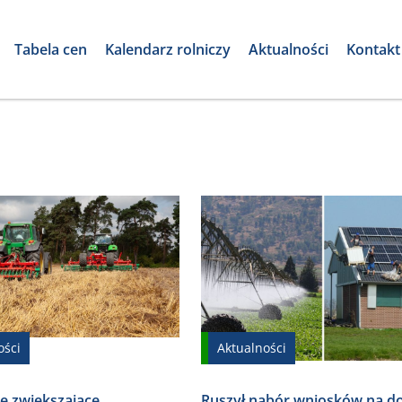
Tabela cen
Kalendarz rolniczy
Aktualności
Kontakt
ości
Aktualności
e zwiększające
Ruszył nabór wniosków na do