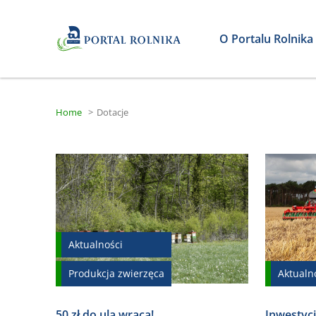
O Portalu Rolnika
Home
>
Dotacje
Aktualności
Produkcja zwierzęca
Aktualn
50 zł do ula wraca!
Inwestycj