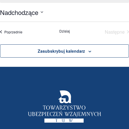
Nadchodzące
Wybierz
datę.
Dzisiaj
Następne
Wydarzenia
Poprzednie
Wydar
Zasubskrybuj kalendarz