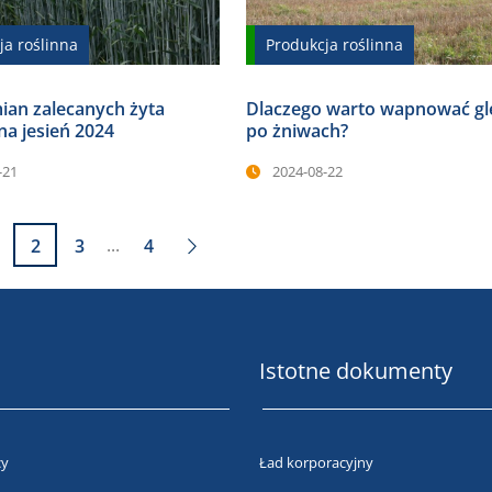
ja roślinna
Produkcja roślinna
ian zalecanych żyta
Dlaczego warto wapnować gl
a jesień 2024
po żniwach?
-21
2024-08-22
...
2
3
4
Istotne dokumenty
cy
Ład korporacyjny