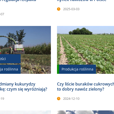
2025-03-03
-07
ości
ja roślinna
Produkcja roślinna
dmiany kukurydzy
Czy liście buraków cukrowyc
kę: czym się wyróżniają?
to dobry nawóz zielony?
-19
2024-12-10