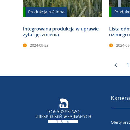
Produkcja roślinna
Produkc
Integrowana produkcja w uprawie
Lista odm
żyta i jęczmienia
ozimego n
2024-09-23
2024-09
1
Kariera
Oferty pra