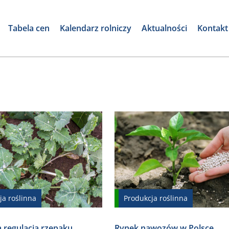
Tabela cen
Kalendarz rolniczy
Aktualności
Kontakt
ja roślinna
Produkcja roślinna
 regulacja rzepaku
Rynek nawozów w Polsce