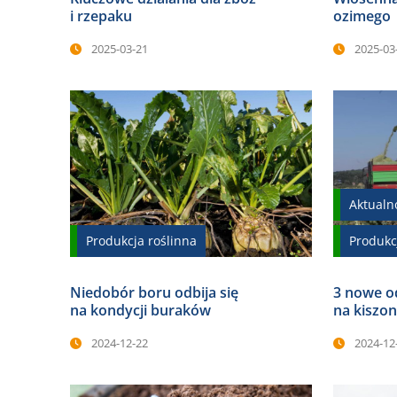
i rzepaku
ozimego
2025-03-21
2025-03
Aktualn
Produkcja roślinna
Produkc
Niedobór boru odbija się
3 nowe o
na kondycji buraków
na kiszon
2024-12-22
2024-12