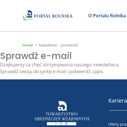
O Portalu Rolnika
Home
>
Newsletter – potwierdź
Sprawdź e-mail
Dziękujemy za chęć otrzymywania naszego newslettera.
Sprawdź swoją skrzynkę e-mail i potwierdź zapis.
Kariera
Oferty pra