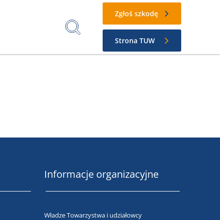
Zgłoś szkodę
Strona TUW
Informacje organizacyjne
Władze Towarzystwa i udziałowcy