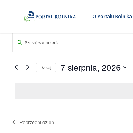
O Portalu Rolnika
Wydarzenia
Wydarzenia
Wpisz
Nawigacja
słowo
for
kluczowe.
po
Szukaj
7
7 sierpnia, 2026
Dzisiaj
wg
wyszukiwaniu
słowa
Wybierz
sierpnia,
i
kluczowego
datę.
Wydarzenia.
widokach
2026
Poprzedni dzień