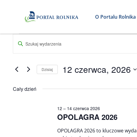
O Portalu Rolnika
Wydarzenia
Wydarzenia
Wpisz
Nawigacja
słowo
for
kluczowe.
po
Szukaj
12
12 czerwca, 2026
Dzisiaj
wg
wyszukiwaniu
słowa
Wybierz
czerwca,
i
kluczowego
datę.
Cały dzień
Wydarzenia.
widokach
2026
12 – 14 czerwca 2026
OPOLAGRA 2026
OPOLAGRA 2026 to kluczowe wydarz