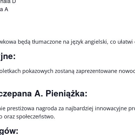
 hala D
la A
wkowa będą tłumaczone na język angielski, co ułatw
jne:
poletkach pokazowych zostaną zaprezentowane nowoc
czepana A. Pieniążka:
nie prestiżowa nagroda za najbardziej innowacyjne pr
o oraz społeczeństwo.
rgów: