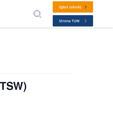
Zgłoś szkodę
Strona TUW
(TSW)