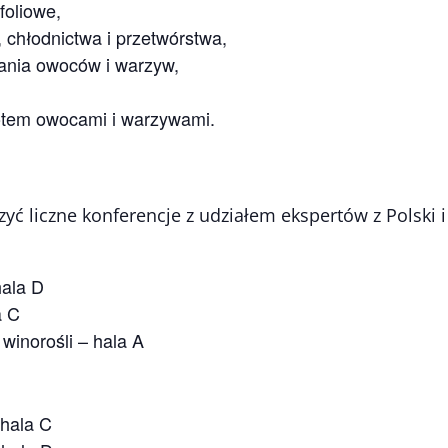
foliowe,
chłodnictwa i przetwórstwa,
ania owoców i warzyw,
rotem owocami i warzywami.
ć liczne konferencje z udziałem ekspertów z Polski 
hala D
a C
winorośli – hala A
hala C