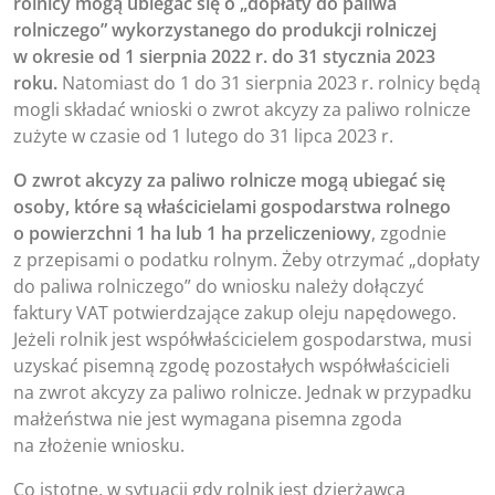
rolnicy mogą ubiegać się o „dopłaty do paliwa
rolniczego” wykorzystanego do produkcji rolniczej
w okresie od 1 sierpnia 2022 r. do 31 stycznia 2023
roku.
Natomiast do 1 do 31 sierpnia 2023 r. rolnicy będą
mogli składać wnioski o zwrot akcyzy za paliwo rolnicze
zużyte w czasie od 1 lutego do 31 lipca 2023 r.
O zwrot akcyzy za paliwo rolnicze mogą ubiegać się
osoby, które są właścicielami gospodarstwa rolnego
o powierzchni 1 ha lub 1 ha przeliczeniowy
, zgodnie
z przepisami o podatku rolnym. Żeby otrzymać „dopłaty
do paliwa rolniczego” do wniosku należy dołączyć
faktury VAT potwierdzające zakup oleju napędowego.
Jeżeli rolnik jest współwłaścicielem gospodarstwa, musi
uzyskać pisemną zgodę pozostałych współwłaścicieli
na zwrot akcyzy za paliwo rolnicze. Jednak w przypadku
małżeństwa nie jest wymagana pisemna zgoda
na złożenie wniosku.
Co istotne, w sytuacji gdy rolnik jest dzierżawcą